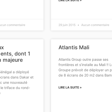
LIRE LA SUITE »
cun commentaire
29 juin 2015
Aucun commentaire
ux
Atlantis Mali
nts, dont 1
n majeure
Atlantis Group outre passe ses
frontières et s’installe au Mali !! 
Groupe prévoit de déployer un 
 Sénégal a déployé
de 8 écrans de 20 m2 dans Ba
crans dans Dakar et
ec une nouveauté
le triface du rond-
LIRE LA SUITE »
é