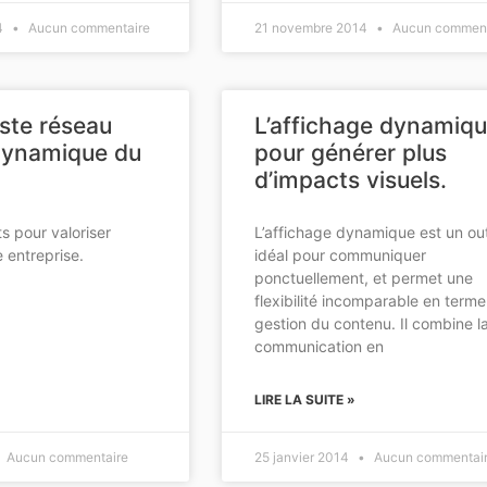
4
Aucun commentaire
21 novembre 2014
Aucun comment
aste réseau
L’affichage dynamiq
dynamique du
pour générer plus
d’impacts visuels.
s pour valoriser
L’affichage dynamique est un out
e entreprise.
idéal pour communiquer
ponctuellement, et permet une
flexibilité incomparable en term
gestion du contenu. Il combine l
communication en
LIRE LA SUITE »
Aucun commentaire
25 janvier 2014
Aucun commentai