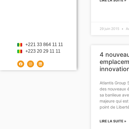
LIRE LA SUITE »
29 juin 2015
Au
+221 33 864 11 11
+223 20 29 11 11
4 nouvea
emplaceme
innovatio
Atlantis Group
des nouveaux é
sa banlieue av
majeure qui est 
point de Libert
LIRE LA SUITE »