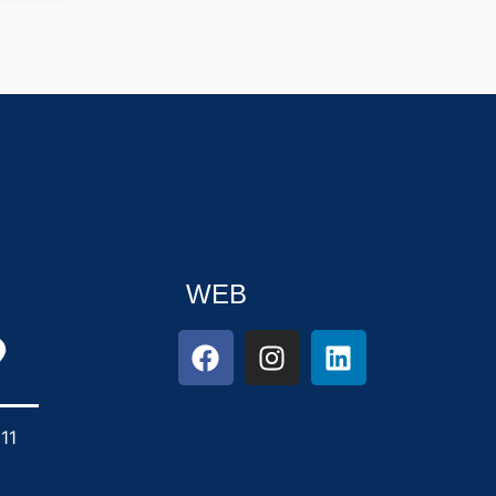
WEB
11