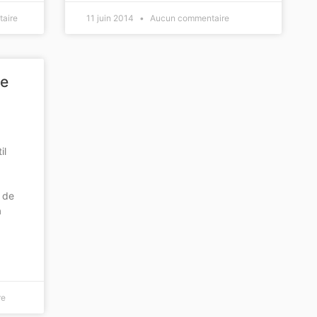
aire
11 juin 2014
Aucun commentaire
ue
il
e de
a
re