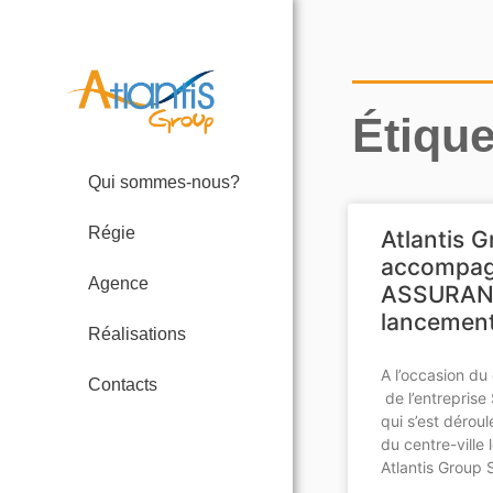
Étiqu
Qui sommes-nous?
Régie
Atlantis 
accompa
Agence
ASSURANC
lancemen
Réalisations
A l’occasion du
Contacts
de l’entrepri
qui s’est dérou
du centre-ville 
Atlantis Group 