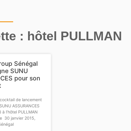
ette : hôtel PULLMAN
Group Sénégal
gne SUNU
ES pour son
t
 cocktail de lancement
se SUNU ASSURANCES
lé à l’hôtel PULLMAN
le 30 janvier 2015,
Sénégal